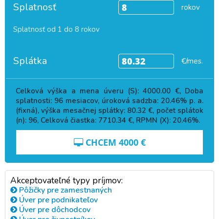
Splatnosť
rokov
Splatnosť od 1 do 8 rokov
Splátka
€/mes.
Celková výška a mena úveru (S):
4000.00
€, Doba
splatnosti:
96
mesiacov, úroková sadzba:
20.46
% p. a.
(fixná), výška mesačnej splátky:
80.32
€, počet splátok
(n):
96
, Celková čiastka:
7710.34
€, RPMN (X):
20.46
%.
CHCEM
4000
€
Akceptovateľné typy príjmov:
Pôžičky pre zamestnaných
Úver pre podnikateľov
Úver pre dôchodcov