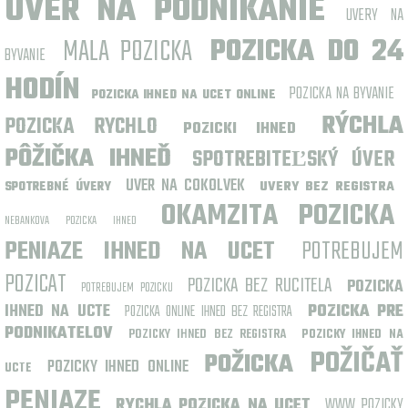
UVER NA PODNIKANIE
UVERY NA
MALA POZICKA
POZICKA DO 24
BYVANIE
HODÍN
POZICKA NA BYVANIE
POZICKA IHNED NA UCET ONLINE
RÝCHLA
POZICKA RYCHLO
POZICKI IHNED
PÔŽIČKA IHNEĎ
SPOTREBITEĽSKÝ ÚVER
UVER NA COKOLVEK
UVERY BEZ REGISTRA
SPOTREBNÉ ÚVERY
OKAMZITA POZICKA
NEBANKOVA POZICKA IHNED
PENIAZE IHNED NA UCET
POTREBUJEM
POZICAT
POZICKA BEZ RUCITELA
POZICKA
POTREBUJEM POZICKU
IHNED NA UCTE
POZICKA PRE
POZICKA ONLINE IHNED BEZ REGISTRA
PODNIKATELOV
POZICKY IHNED BEZ REGISTRA
POZICKY IHNED NA
POŽIČAŤ
POŽICKA
POZICKY IHNED ONLINE
UCTE
PENIAZE
RYCHLA POZICKA NA UCET
WWW POZICKY