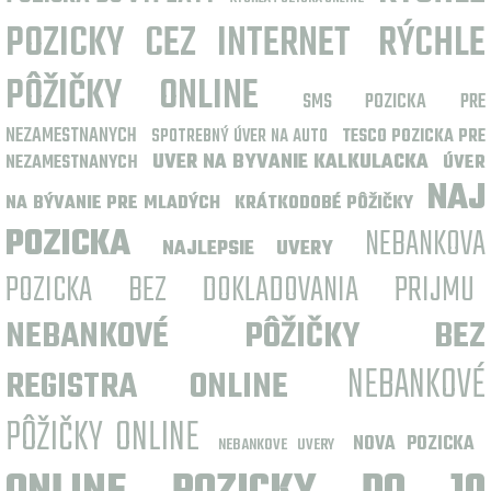
POZICKY CEZ INTERNET
RÝCHLE
PÔŽIČKY ONLINE
SMS POZICKA PRE
NEZAMESTNANYCH
SPOTREBNÝ ÚVER NA AUTO
TESCO POZICKA PRE
UVER NA BYVANIE KALKULACKA
NEZAMESTNANYCH
ÚVER
NAJ
NA BÝVANIE PRE MLADÝCH
KRÁTKODOBÉ PÔŽIČKY
POZICKA
NEBANKOVA
NAJLEPSIE UVERY
POZICKA BEZ DOKLADOVANIA PRIJMU
NEBANKOVÉ PÔŽIČKY BEZ
NEBANKOVÉ
REGISTRA ONLINE
PÔŽIČKY ONLINE
NOVA POZICKA
NEBANKOVE UVERY