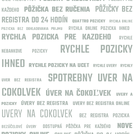
PÔŽIČKY BEZ
PÔŽIČKA BEZ RUČENIA
KAŽDEHO
REGISTRA DO 24 HODÍN
QUATTRO POZICKY
RYCHLA ONLINE
RYCHLA ONLINE POZICKA IHNED
POZICKA BEZ DOKLADOVANIA PRIJMU
RYCHLA POZICKA PRE KAZDEHO
RYCHLE
RYCHLE POZICKY
NEBANKOVE POZICKY
IHNED
RYCHLE POZICKY NA UCET
RYCHLE UVERY
RYCHLY
SPOTREBNY UVER NA
UVER BEZ REGISTRA
COKOLVEK
ÚVER NA ČOKOĽVEK
UVERY A
ÚVERY BEZ REGISTRA
UVERY BEZ REGISTRA ONLINE
POZICKY
UVERY NA COKOLVEK
BEZ REGISTRA POZICKA
NOVE
DOSTUPNÁ PÔŽIČKA PRE KAŽDÉHO
BEZÚČELOVÉ ÚVERY