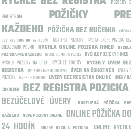
RYCHLE BEZ REGISTRA
POZICKY S
POŽIČKY PRE
REGISTROM
KAŽDEHO
PÔŽIČKA BEZ RUČENIA
PÔŽIČKY
QUATTRO POZICKY
RYCHLA ONLINE POZICKA BEZ
BEZ REGISTRA DO 24 HODÍN
RYCHLA ONLINE POZICKA IHNED
DOKLADOVANIA PRIJMU
RYCHLA
RYCHLE POZICKY IHNED
RYCHLE NEBANKOVE POZICKY
POZICKA PRE KAZDEHO
RYCHLE UVERY
RYCHLE POZICKY NA UCET
RYCHLY UVER BEZ
REGISTRA
UVERY A
ÚVER NA ČOKOĽVEK
SPOTREBNY UVER NA COKOLVEK
POZICKY
UVERY BEZ REGISTRA ONLINE
UVERY NA
ÚVERY BEZ REGISTRA
BEZ REGISTRA POZICKA
COKOLVEK
BEZÚČELOVÉ ÚVERY
DOSTUPNÁ PÔŽIČKA PRE
ONLINE PÔŽIČKA DO
KAŽDÉHO
NOVE POZICKY ONLINE
24 HODÍN
ONLINE RYCHLE
ONLINE RYCHLA POZICKA