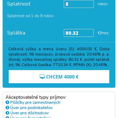
Splatnosť
rokov
Splatnosť od 1 do 8 rokov
Splátka
€/mes.
Celková výška a mena úveru (S):
4000.00
€, Doba
splatnosti:
96
mesiacov, úroková sadzba:
20.46
% p. a.
(fixná), výška mesačnej splátky:
80.32
€, počet splátok
(n):
96
, Celková čiastka:
7710.34
€, RPMN (X):
20.46
%.
CHCEM
4000
€
Akceptovateľné typy príjmov:
Pôžičky pre zamestnaných
Úver pre podnikateľov
Úver pre dôchodcov