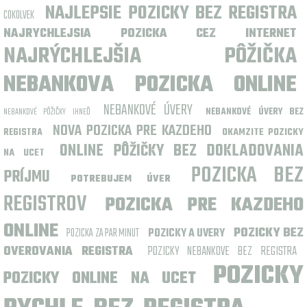
NAJLEPSIE POZICKY BEZ REGISTRA
COKOLVEK
NAJRYCHLEJSIA POZICKA CEZ INTERNET
NAJRÝCHLEJŠIA PÔŽIČKA
NEBANKOVA POZICKA ONLINE
NEBANKOVÉ ÚVERY
NEBANKOVÉ PÔŽIČKY IHNEĎ
NEBANKOVÉ ÚVERY BEZ
NOVA POZICKA PRE KAZDEHO
OKAMZITE POZICKY
REGISTRA
ONLINE PÔŽIČKY BEZ DOKLADOVANIA
NA UCET
POZICKA BEZ
PRÍJMU
POTREBUJEM ÚVER
REGISTROV
POZICKA PRE KAZDEHO
ONLINE
POZICKY BEZ
POZICKA ZA PAR MINUT
POZICKY A UVERY
OVEROVANIA REGISTRA
POZICKY NEBANKOVE BEZ REGISTRA
POZICKY
POZICKY ONLINE NA UCET