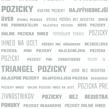
POZICKY
NAJVÝHODNEJŠÍ
KVATRO POZICKY
ÚVER
RÝCHLE PÔŽIČKY BEZ REGISTRA
UVER
RYCHLE PENIAZE
PRE PODNIKATELOV
NOVE POZICKY
NAJLEPSIA POZICKA
POZICKY
ONLINE POZICKA IHNED
POTREBUJEM PENIAZE
IHNED NA UCET
BEZUCELOVA
PÔŽIČKY PRE DÔCHODCOV
POZICKA
MINI POZICKY
NAJLACNEJSIA POZICKA
POZICKI
POZICKY PRE ZIVNOSTNIKOV
POZICKY SK
TRIANGEL POZICKY
UVER BEZ REGISTRA
NAJLEPSIE POZICKY
NAJRYCHLEJSIA POZICKA
NEBANKOVE
POZICKA PRE
POZICKY IHNED
ONLINE POZICKA IHNED NA UCET
ZIVNOSTNIKOV
POZICKY BEZ REGISTRA
PONUKY
POZICKY ONLINE IHNED
POZICKY NEBANKOVE