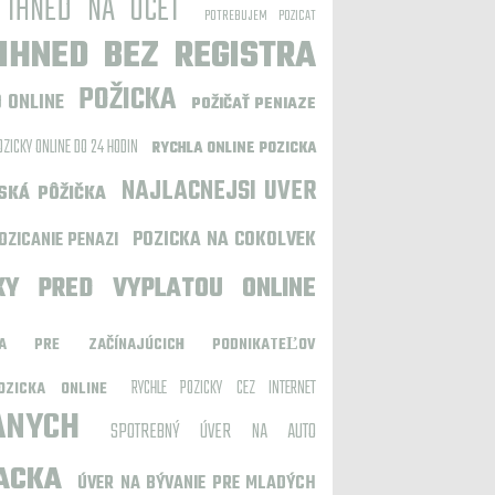
 IHNED NA UCET
POTREBUJEM POZICAT
 IHNED BEZ REGISTRA
POŽICKA
 ONLINE
POŽIČAŤ PENIAZE
OZICKY ONLINE DO 24 HODIN
RYCHLA ONLINE POZICKA
NAJLACNEJSI UVER
SKÁ PÔŽIČKA
POZICKA NA COKOLVEK
OZICANIE PENAZI
KY PRED VYPLATOU ONLINE
ČKA PRE ZAČÍNAJÚCICH PODNIKATEĽOV
RYCHLE POZICKY CEZ INTERNET
OZICKA ONLINE
ANYCH
SPOTREBNÝ ÚVER NA AUTO
ACKA
ÚVER NA BÝVANIE PRE MLADÝCH