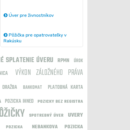
Úver pre živnostníkov
Pôžička pre opatrovateľky v
Rakúsku
É SPLATENIE ÚVERU
RPMN
ÚROK
VÝKON ZÁLOŽNÉHO PRÁVA
NICA
DRAŽBA
PLATOBNÁ KARTA
BANKOMAT
POZICKA IHNED
A
POZICKY BEZ REGISTRA
ÔŽIČKY
UVERY
SPOTREBNÝ ÚVER
NEBANKOVA POZICKA
A POZICKA