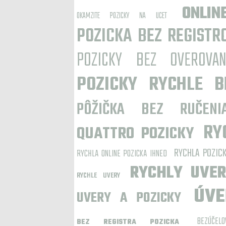
ONLI
OKAMZITE POZICKY NA UCET
POZICKA BEZ REGISTR
POZICKY BEZ OVEROVAN
POZICKY RYCHLE B
PÔŽIČKA BEZ RUČENI
RY
QUATTRO POZICKY
RYCHLA POZIC
RYCHLA ONLINE POZICKA IHNED
RYCHLY UVER
RYCHLE UVERY
ÚVE
UVERY A POZICKY
BEZÚČEL
BEZ REGISTRA POZICKA