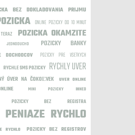
CKA BEZ DOKLADOVANIA PRIJMU
POZICKA
ONLINE POZICKY DO 10 MINUT
POZICKA OKAMZITE
 TERAZ
POZICKY BANKY
JEDNODUCHO
POZICKY PRE VSETKYCH
E DOCHODCOV
RYCHLY UVER
RYCHLE SMS POZICKY
NÝ ÚVER NA ČOKOĽVEK
UVER ONLINE
LINE
MINI POZICKY IHNED
E POZICKY BEZ REGISTRA
PENIAZE RYCHLO
POZICKY BEZ REGISTROV
NE RYCHLO