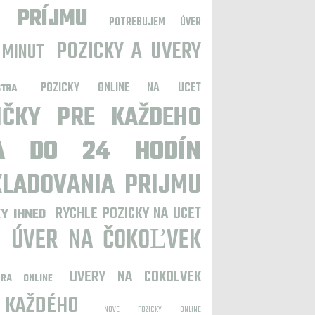
A PRÍJMU
POTREBUJEM ÚVER
POZICKY A UVERY
 MINUT
POZICKY ONLINE NA UCET
TRA
IČKY PRE KAŽDEHO
RA DO 24 HODÍN
KLADOVANIA PRIJMU
RYCHLE POZICKY NA UCET
Y IHNED
ÚVER NA ČOKOĽVEK
UVERY NA COKOLVEK
RA ONLINE
KAŽDÉHO
NOVE POZICKY ONLINE