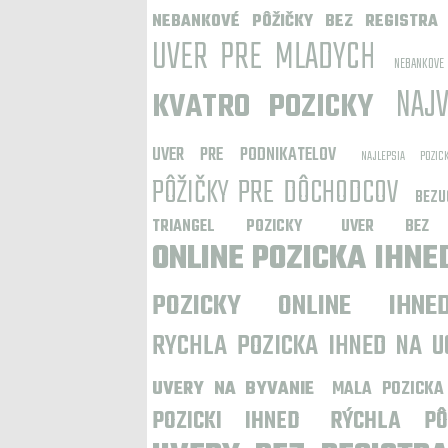
NEBANKOVÉ PÔŽIČKY BEZ REGISTRA
UVER PRE MLADYCH
NEBANKOVE
NAJ
KVATRO POZICKY
UVER PRE PODNIKATELOV
NAJLEPSIA POZIC
PÔŽIČKY PRE DÔCHODCOV
BEZU
TRIANGEL POZICKY
UVER BEZ R
ONLINE POZICKA IHNE
POZICKY ONLINE IHNE
RYCHLA POZICKA IHNED NA U
UVERY NA BYVANIE
MALA POZICKA
POZICKI IHNED
RÝCHLA PÔ