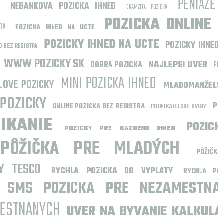
A
PENIAZE
NEBANKOVA POZICKA IHNED
OKAMZITA POZICKA
POZICKA ONLINE
ELA
POZICKA IHNED NA UCTE
POZICKY IHNED NA UCTE
POZICKY IHNED
D BEZ REGISTRA
WWW POZICKY SK
NAJLEPSI UVER
DOBRA POZICKA
P
MINI POZICKA IHNED
LOVE POZICKY
MLADOMANŽEL
POZICKY
P
ONLINE POZICKA BEZ REGISTRA
PODNIKATELSKE UVERY
IKANIE
POZIC
POZICKY PRE KAZDEHO IHNED
PÔŽIČKA PRE MLADÝCH
PÔŽI
KY TESCO
RYCHLA POZICKA DO VYPLATY
RYCHLA P
SMS POZICKA PRE NEZAMESTN
MESTNANYCH
UVER NA BYVANIE KALKUL