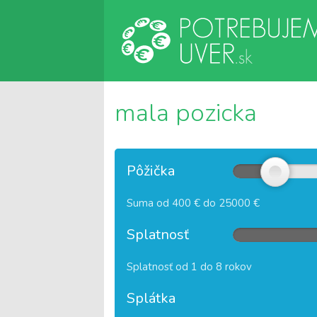
mala pozicka
Pôžička
Suma od 400 € do 25000 €
Splatnosť
Splatnosť od 1 do 8 rokov
Splátka