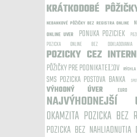
KRÁTKODOBÉ PÔŽIČK
N
NEBANKOVÉ PÔŽIČKY BEZ REGISTRA ONLINE
PONUKA POZICIEK
ONLINE UVER
POZ
POZICKA ONLINE BEZ DOKLADOVANIA
POZICKY CEZ INTERN
PÔŽIČKY PRE PODNIKATEĽOV
RÝCHLA 
SMS POZICKA POSTOVA BANKA
SPO
VÝHODNÝ ÚVER
EURO P
NAJVÝHODNEJŠÍ
OKAMZITA POZICKA BEZ R
POZICKA BEZ NAHLIADNUTIA 