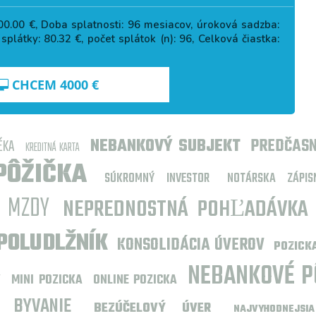
00.00
€, Doba splatnosti:
96
mesiacov, úroková sadzba:
 splátky:
80.32
€, počet splátok (n):
96
, Celková čiastka:
CHCEM
4000
€
ÉKA
NEBANKOVÝ SUBJEKT
PREDČASN
KREDITNÁ KARTA
PÔŽIČKA
SÚKROMNÝ INVESTOR
NOTÁRSKA ZÁPIS
O MZDY
NEPREDNOSTNÁ POHĽADÁVKA
POLUDLŽNÍK
KONSOLIDÁCIA ÚVEROV
POZICK
NEBANKOVÉ P
Y
MINI POZICKA
ONLINE POZICKA
 BYVANIE
BEZÚČELOVÝ ÚVER
NAJVYHODNEJSI