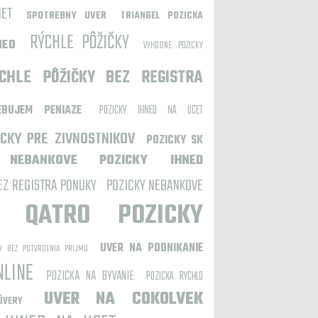
NET
SPOTREBNY UVER
TRIANGEL POZICKA
RÝCHLE PÔŽIČKY
NED
VYHODNE POZICKY
CHLE PÔŽIČKY BEZ REGISTRA
EBUJEM PENIAZE
POZICKY IHNED NA UCET
ICKY PRE ZIVNOSTNIKOV
POZICKY SK
NEBANKOVE POZICKY IHNED
EZ REGISTRA PONUKY
POZICKY NEBANKOVE
QATRO POZICKY
UVER NA PODNIKANIE
KY BEZ POTVRDENIA PRIJMU
NLINE
POZICKA NA BYVANIE
POZICKA RYCHLO
UVER NA COKOLVEK
VERY