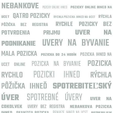
NEBANKOVE
POZICKY ONLINE IHNED
POZICKY ONLINE IHNED NA
QATRO POZICKY
RÝCHLA
UCET
RYCHLA POZICKA IHNED NA UCET
RYCHLE POZICKY BEZ
PÔŽIČKA BEZ REGISTRA
UVER NA
POTVRDENIA PRIJMU
UVERY NA BYVANIE
PODNIKANIE
MALA POZICKA
POZICKA IHNED NA
POZICKA DO 24 HODÍN
POZICKA
POZICKA NA BYVANIE
UCET ONLINE
POZICKI IHNED
RYCHLO
RÝCHLA
PÔŽIČKA IHNEĎ
SPOTREBITEĽSKÝ
SPOTREBNÉ ÚVERY
ÚVER
UVER NA
COKOLVEK
UVERY BEZ REGISTRA
NEBANKOVA POZICKA
PENIAZE IHNED NA UCET