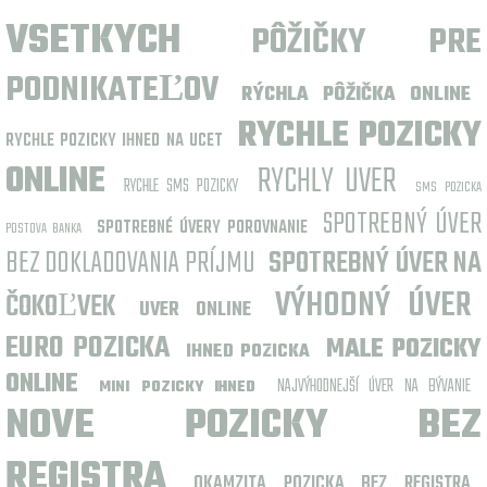
VSETKYCH
PÔŽIČKY PRE
PODNIKATEĽOV
RÝCHLA PÔŽIČKA ONLINE
RYCHLE POZICKY
RYCHLE POZICKY IHNED NA UCET
ONLINE
RYCHLY UVER
RYCHLE SMS POZICKY
SMS POZICKA
SPOTREBNÝ ÚVER
SPOTREBNÉ ÚVERY POROVNANIE
POSTOVA BANKA
BEZ DOKLADOVANIA PRÍJMU
SPOTREBNÝ ÚVER NA
VÝHODNÝ ÚVER
ČOKOĽVEK
UVER ONLINE
EURO POZICKA
MALE POZICKY
IHNED POZICKA
ONLINE
NAJVÝHODNEJŠÍ ÚVER NA BÝVANIE
MINI POZICKY IHNED
NOVE POZICKY BEZ
REGISTRA
OKAMZITA POZICKA BEZ REGISTRA