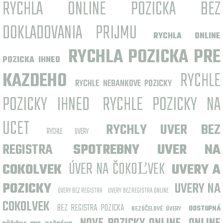
RYCHLA ONLINE POZICKA BEZ
DOKLADOVANIA PRIJMU
RYCHLA ONLINE
RYCHLA POZICKA PRE
POZICKA IHNED
KAZDEHO
RYCHLE
RYCHLE NEBANKOVE POZICKY
POZICKY IHNED
RYCHLE POZICKY NA
UCET
RYCHLY UVER BEZ
RYCHLE UVERY
REGISTRA
SPOTREBNY UVER NA
ÚVER NA ČOKOĽVEK
COKOLVEK
UVERY A
POZICKY
UVERY NA
ÚVERY BEZ REGISTRA
UVERY BEZ REGISTRA ONLINE
COKOLVEK
BEZ REGISTRA POZICKA
BEZÚČELOVÉ ÚVERY
DOSTUPNÁ