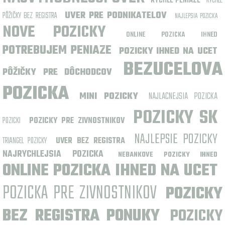
RYCHLE PENIAZE
RÝCHLE
UVER PRE PODNIKATELOV
PÔŽIČKY BEZ REGISTRA
NAJLEPSIA POZICKA
NOVE POZICKY
ONLINE POZICKA IHNED
POTREBUJEM PENIAZE
POZICKY IHNED NA UCET
BEZUCELOVA
PÔŽIČKY PRE DÔCHODCOV
POZICKA
MINI POZICKY
NAJLACNEJSIA POZICKA
POZICKY SK
POZICKI
POZICKY PRE ZIVNOSTNIKOV
NAJLEPSIE POZICKY
TRIANGEL POZICKY
UVER BEZ REGISTRA
NAJRYCHLEJSIA POZICKA
NEBANKOVE POZICKY IHNED
ONLINE POZICKA IHNED NA UCET
POZICKA PRE ZIVNOSTNIKOV
POZICKY
BEZ REGISTRA PONUKY
POZICKY