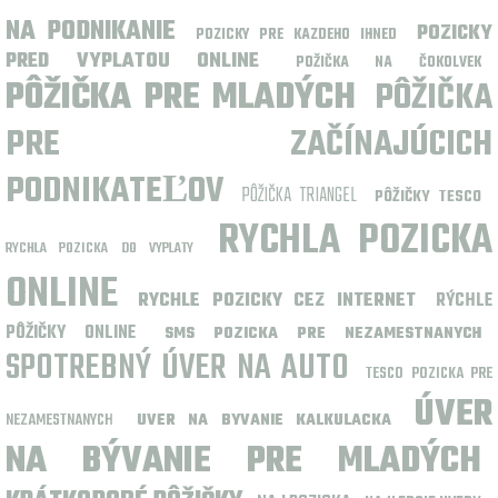
NA PODNIKANIE
POZICKY
POZICKY PRE KAZDEHO IHNED
PRED VYPLATOU ONLINE
POŽIČKA NA ČOKOLVEK
PÔŽIČKA PRE MLADÝCH
PÔŽIČKA
PRE ZAČÍNAJÚCICH
PODNIKATEĽOV
PÔŽIČKA TRIANGEL
PÔŽIČKY TESCO
RYCHLA POZICKA
RYCHLA POZICKA DO VYPLATY
ONLINE
RYCHLE POZICKY CEZ INTERNET
RÝCHLE
PÔŽIČKY ONLINE
SMS POZICKA PRE NEZAMESTNANYCH
SPOTREBNÝ ÚVER NA AUTO
TESCO POZICKA PRE
ÚVER
NEZAMESTNANYCH
UVER NA BYVANIE KALKULACKA
NA BÝVANIE PRE MLADÝCH