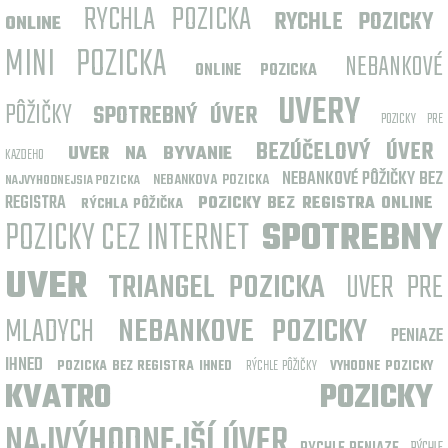
RYCHLA POZICKA
RYCHLE POZICKY
ONLINE
MINI POZICKA
NEBANKOVÉ
ONLINE POZICKA
UVERY
PÔŽIČKY
SPOTREBNÝ ÚVER
POZICKY PRE
BEZÚČELOVÝ ÚVER
UVER NA BYVANIE
KAZDEHO
NEBANKOVÉ PÔŽIČKY BEZ
NEBANKOVA POZICKA
NAJVYHODNEJSIA POZICKA
REGISTRA
POZICKY BEZ REGISTRA ONLINE
RÝCHLA PÔŽIČKA
POZICKY CEZ INTERNET
SPOTREBNY
UVER
TRIANGEL POZICKA
UVER PRE
MLADYCH
NEBANKOVE POZICKY
PENIAZE
IHNED
RÝCHLE PÔŽIČKY
POZICKA BEZ REGISTRA IHNED
VYHODNE POZICKY
KVATRO POZICKY
NAJVÝHODNEJŠÍ ÚVER