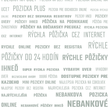
POZICKA NA UCET IHNED
POZICKA PLUS
UCET
POZICKA PRE DOCHODCOV ONLINE
POZICKA RYCHLO
POZICKY HNED
POZICKY
POZICKY BEZ SKUMANIA REGISTROV
ONLINE
PÔŽIČKA NA PODNIKANIE
UVERY
POŽICKY IHNED
PÔŽIČKA PRE
ŽIVNOSTNÍKOV
PÔŽIČKY NA OBČIANSKY PREUKAZ
RYCHLA POZICKA
RÝCHLA PÔŽIČKA CEZ INTERNET
CEZ INTERNET
RÝCHLE
RYCHLE ONLINE POZICKY BEZ REGISTRA
PÔŽIČKY DO 24 HODÍN
RÝCHLE PÔŽIČKY
IHNEĎ
VYHODNY
VYBAVIM UVER
SUPER RYCHLA POZICKA
UVER
DOSTUPNE POZICKY PRE
DOBRÁ PÔŽIČKA
BEZUCELOVE UVERY
KAZDEHO
MINI POZICKY ONLINE
NAJLEPSIA POZICKA NA COKOLVEK
NAJRYCHLEJSIA POZICKA CEZ INTERNET
NAJLEPSIE POZICKY BEZ REGISTRA
NEBANKOVA POZICKA
NAJRÝCHLEJŠIA PÔŽIČKA
NEBANKOVÉ
ONLINE
NEBANKOVÉ PÔŽIČKY IHNEĎ