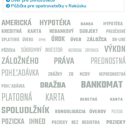
Úver pre živnostníkov
Pôžička pre opatrovateľky v Rakúsku
AMERICKÁ HYPOTÉKA
HYPOTÉKA
BANKA
KREDITNÁ KARTA
NEBANKOVÝ SUBJEKT
PREDČASNÉ
ÚROK
ZÁLOŽCA
SPLATENIE ÚVERU
ÚVER
ON-LINE
RPMN
VÝKON
SÚKROMNÝ INVESTOR
PÔŽIČKA
NOTÁRSKA ZÁPISNICA
ZÁLOŽNÉHO PRÁVA
PREDNOSTNÁ
POHĽADÁVKA
ZRÁŽKY ZO MZDY
NEPREDNOSTNÁ
BANKOMAT
DRAŽBA
POHĽADÁVKA
PLATOBNÁ KARTA
DEBETNÁ KARTA
SPOLUDLŽNÍK
KONSOLIDÁCIA ÚVEROV
POZICKA
POZICKA IHNED
POZICKY
POZICKY BEZ REGISTRA