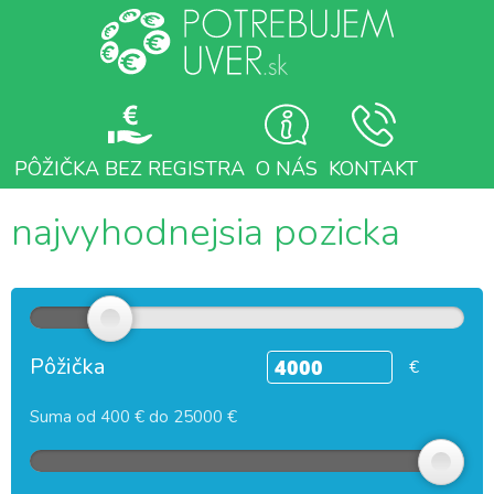
PÔŽIČKA BEZ REGISTRA
O NÁS
KONTAKT
najvyhodnejsia pozicka
Pôžička
€
Suma od 400 € do 25000 €