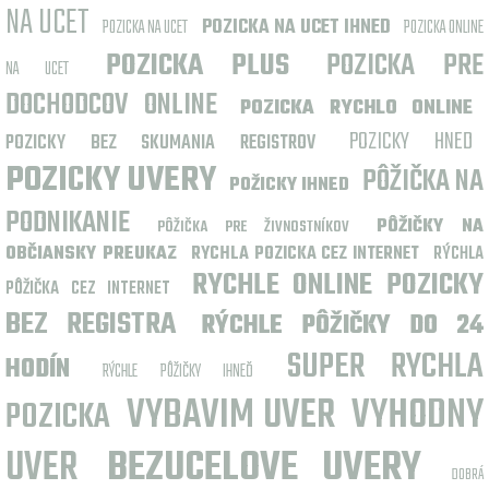
NA UCET
POZICKA NA UCET IHNED
POZICKA NA UCET
POZICKA ONLINE
POZICKA PLUS
POZICKA PRE
NA UCET
DOCHODCOV ONLINE
POZICKA RYCHLO ONLINE
POZICKY HNED
POZICKY BEZ SKUMANIA REGISTROV
POZICKY UVERY
PÔŽIČKA NA
POŽICKY IHNED
PODNIKANIE
PÔŽIČKY NA
PÔŽIČKA PRE ŽIVNOSTNÍKOV
OBČIANSKY PREUKAZ
RYCHLA POZICKA CEZ INTERNET
RÝCHLA
RYCHLE ONLINE POZICKY
PÔŽIČKA CEZ INTERNET
BEZ REGISTRA
RÝCHLE PÔŽIČKY DO 24
SUPER RYCHLA
HODÍN
RÝCHLE PÔŽIČKY IHNEĎ
VYBAVIM UVER
VYHODNY
POZICKA
UVER
BEZUCELOVE UVERY
DOBRÁ