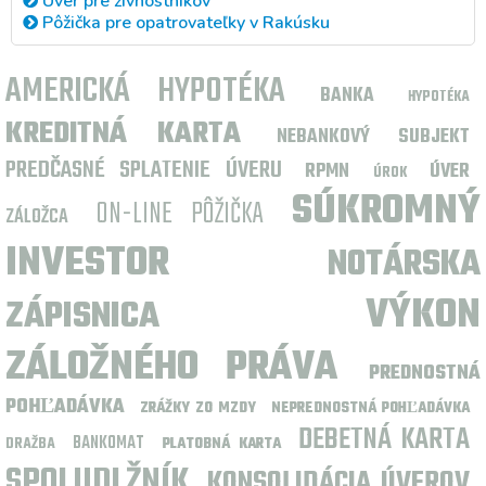
Úver pre živnostníkov
Pôžička pre opatrovateľky v Rakúsku
AMERICKÁ HYPOTÉKA
BANKA
HYPOTÉKA
KREDITNÁ KARTA
NEBANKOVÝ SUBJEKT
PREDČASNÉ SPLATENIE ÚVERU
RPMN
ÚVER
ÚROK
SÚKROMNÝ
ON-LINE PÔŽIČKA
ZÁLOŽCA
INVESTOR
NOTÁRSKA
VÝKON
ZÁPISNICA
ZÁLOŽNÉHO PRÁVA
PREDNOSTNÁ
POHĽADÁVKA
ZRÁŽKY ZO MZDY
NEPREDNOSTNÁ POHĽADÁVKA
DEBETNÁ KARTA
BANKOMAT
DRAŽBA
PLATOBNÁ KARTA
SPOLUDLŽNÍK
KONSOLIDÁCIA ÚVEROV