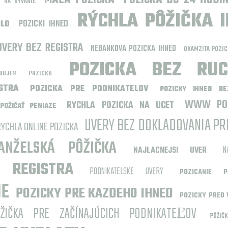
MALA POZICKA
POZICKA DO 24 HODÍ
Y NA BYVANIE
RÝCHLA PÔŽIČKA 
POZICKI IHNED
HLO
UVERY BEZ REGISTRA
NEBANKOVA POZICKA IHNED
OKAMZITA POZIC
POZICKA BEZ RUC
EBUJEM POZICKU
STRA
POZICKA PRE PODNIKATELOV
POZICKY IHNED BE
WWW POZ
RYCHLA POZICKA NA UCET
POŽIČAŤ PENIAZE
UVERY BEZ DOKLADOVANIA PR
RYCHLA ONLINE POZICKA
ANŽELSKÁ PÔŽIČKA
N
NAJLACNEJSI UVER
 REGISTRA
PODNIKATELSKE UVERY
POZICANIE P
IE
POZICKY PRE KAZDEHO IHNED
POZICKY PRED 
ÔŽIČKA PRE ZAČÍNAJÚCICH PODNIKATEĽOV
PÔŽIČ