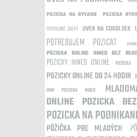
UVER
POZICKA NA BYVANIE
POZICKA RYC
UVER NA COKOLVEK
SPOTREBNÉ ÚVERY
POTREBUJEM POZICAT
POTR
POZICKA ONLINE IHNED BEZ REGI
POZICKY IHNED ONLINE
POŽICKA
POZICKY ONLINE DO 24 HODIN
MLADOM
MINI POZICKA IHNED
ONLINE POZICKA BEZ
POZICKA NA PODNIKAN
PÔŽIČKA PRE MLADÝCH
P