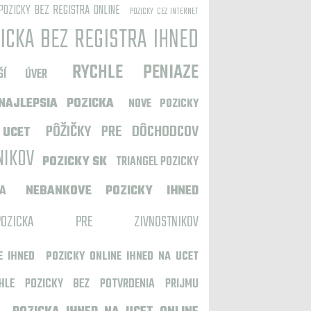
POZICKY BEZ REGISTRA ONLINE
POZICKY CEZ INTERNET
ICKA BEZ REGISTRA IHNED
RYCHLE PENIAZE
JŠÍ ÚVER
NAJLEPSIA POZICKA
NOVE POZICKY
PÔŽIČKY PRE DÔCHODCOV
 UCET
NIKOV
POZICKY SK
TRIANGEL POZICKY
A
NEBANKOVE POZICKY IHNED
POZICKA PRE ZIVNOSTNIKOV
E IHNED
POZICKY ONLINE IHNED NA UCET
HLE POZICKY BEZ POTVRDENIA PRIJMU