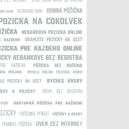
KA CEZ INTERNET
RYCHLE ONLINE POZICKY BEZ REGISTRA
DOBRÁ PÔŽIČKA
BEZUCELOVE UVERY
DNY UVER
POZICKA NA COKOLVEK
ÔŽIČKA
NEBANKOVA POZICKA ONLINE
OKAMZITE POZICKY NA UCET
E KAZDEHO
OZICKA PRE KAZDEHO ONLINE
ICKY NEBANKOVE BEZ REGISTRA
PRE KAŽDEHO
PÔŽIČKA BEZ RUČENIA
NIA PRIJMU
RYCHLA ONLINE POZICKA IHNED
RYCHLE UVERY
HLE POZICKY NA UCET
ÚVERY BEZ REGISTRA
VERY A POZICKY
ÚVERY
DOSTUPNÁ PÔŽIČKA PRE KAŽDÉHO
OZICKY
POŽIČANIE PEŇAZÍ
PÔŽIČKY A ÚVERY
UVER CEZ INTERNET
TRIANGEL PÔŽIČKA