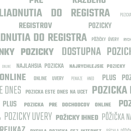
CKA PRE KAZDEHO
LIADNUTIA DO REGISTRA
POZI
EGISTROV
POZICK
ADNUTIA DO REGISTRA
PÔŽIČKY ÚVERY
RYC
DOSTUPNA POZIC
NKY POZICKY
NAJLAHSIA POZICKA
NAJRYCHLEJSIE POZICKY
 ONLINE
ONLINE
PLUS POZ
ONLINE UVERY
PENIAZE HNED
E DNES
POZICKA 
POZICKA ESTE DNES NA UCET
PO
 PLUS
POZICKA PRE DOCHODCOV ONLINE
POZICKY UVERY
PÔŽIČKA N
POŽICKY IHNED
D
PREUKAZ