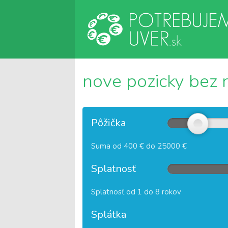
nove pozicky bez r
Pôžička
Suma od 400 € do 25000 €
Splatnosť
Splatnosť od 1 do 8 rokov
Splátka