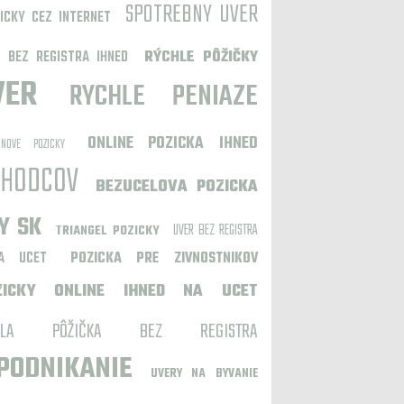
SPOTREBNY UVER
ICKY CEZ INTERNET
A BEZ REGISTRA IHNED
RÝCHLE PÔŽIČKY
VER
RYCHLE PENIAZE
ONLINE POZICKA IHNED
NOVE POZICKY
CHODCOV
BEZUCELOVA POZICKA
Y SK
UVER BEZ REGISTRA
TRIANGEL POZICKY
NA UCET
POZICKA PRE ZIVNOSTNIKOV
ZICKY ONLINE IHNED NA UCET
CHLA PÔŽIČKA BEZ REGISTRA
PODNIKANIE
UVERY NA BYVANIE