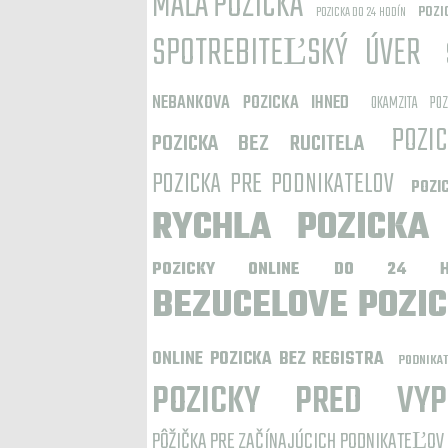
MALA POZICKA
POZI
POZICKA DO 24 HODÍN
SPOTREBITEĽSKÝ ÚVER
NEBANKOVA POZICKA IHNED
OKAMZITA POZ
POZI
POZICKA BEZ RUCITELA
POZICKA PRE PODNIKATELOV
POZI
RYCHLA POZICKA
POZICKY ONLINE DO 24 HO
BEZUCELOVE POZI
ONLINE POZICKA BEZ REGISTRA
PODNIKAT
POZICKY PRED VYP
PÔŽIČKA PRE ZAČÍNAJÚCICH PODNIKATEĽOV