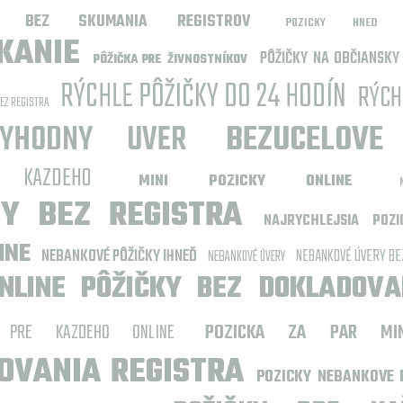
KY BEZ SKUMANIA REGISTROV
POZICKY HNED
KANIE
PÔŽIČKY NA OBČIANSKY
PÔŽIČKA PRE ŽIVNOSTNÍKOV
RÝCHLE PÔŽIČKY DO 24 HODÍN
RÝCH
BEZ REGISTRA
VYHODNY UVER
BEZUCELOVE
 KAZDEHO
MINI POZICKY ONLINE
KY BEZ REGISTRA
NAJRYCHLEJSIA POZ
INE
NEBANKOVÉ PÔŽIČKY IHNEĎ
NEBANKOVÉ ÚVERY BE
NEBANKOVÉ ÚVERY
NLINE PÔŽIČKY BEZ DOKLADOVA
A PRE KAZDEHO ONLINE
POZICKA ZA PAR MI
OVANIA REGISTRA
POZICKY NEBANKOVE 