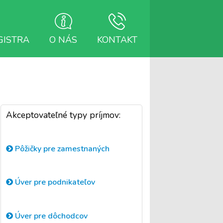
GISTRA
O NÁS
KONTAKT
Akceptovateľné typy príjmov:
Pôžičky pre zamestnaných
Úver pre podnikateľov
Úver pre dôchodcov