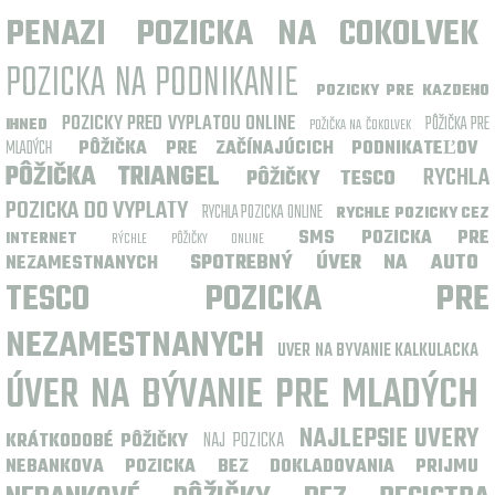
PENAZI
POZICKA NA COKOLVEK
POZICKA NA PODNIKANIE
POZICKY PRE KAZDEHO
POZICKY PRED VYPLATOU ONLINE
PÔŽIČKA PRE
IHNED
POŽIČKA NA ČOKOLVEK
MLADÝCH
PÔŽIČKA PRE ZAČÍNAJÚCICH PODNIKATEĽOV
PÔŽIČKA TRIANGEL
RYCHLA
PÔŽIČKY TESCO
POZICKA DO VYPLATY
RYCHLA POZICKA ONLINE
RYCHLE POZICKY CEZ
SMS POZICKA PRE
INTERNET
RÝCHLE PÔŽIČKY ONLINE
SPOTREBNÝ ÚVER NA AUTO
NEZAMESTNANYCH
TESCO POZICKA PRE
NEZAMESTNANYCH
UVER NA BYVANIE KALKULACKA
ÚVER NA BÝVANIE PRE MLADÝCH
NAJLEPSIE UVERY
NAJ POZICKA
KRÁTKODOBÉ PÔŽIČKY
NEBANKOVA POZICKA BEZ DOKLADOVANIA PRIJMU