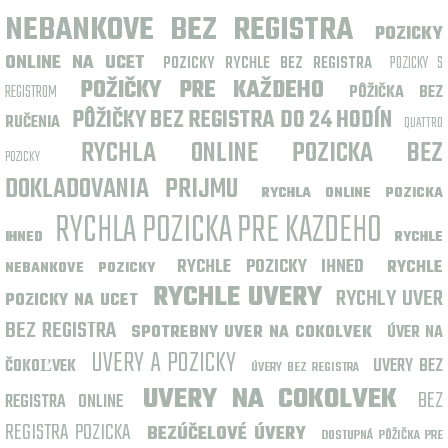
NEBANKOVE BEZ REGISTRA
POZICKY
ONLINE NA UCET
POZICKY RYCHLE BEZ REGISTRA
POZICKY S
POŽIČKY PRE KAŽDEHO
REGISTROM
PÔŽIČKA BEZ
PÔŽIČKY BEZ REGISTRA DO 24 HODÍN
RUČENIA
QUATTRO
RYCHLA ONLINE POZICKA BEZ
POZICKY
DOKLADOVANIA PRIJMU
RYCHLA ONLINE POZICKA
RYCHLA POZICKA PRE KAZDEHO
IHNED
RYCHLE
RYCHLE POZICKY IHNED
RYCHLE
NEBANKOVE POZICKY
RYCHLE UVERY
RYCHLY UVER
POZICKY NA UCET
BEZ REGISTRA
SPOTREBNY UVER NA COKOLVEK
ÚVER NA
UVERY A POZICKY
UVERY BEZ
ČOKOĽVEK
ÚVERY BEZ REGISTRA
UVERY NA COKOLVEK
BEZ
REGISTRA ONLINE
REGISTRA POZICKA
BEZÚČELOVÉ ÚVERY
DOSTUPNÁ PÔŽIČKA PRE