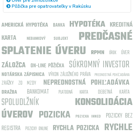
Úver pre živnostníkov
Pôžička pre opatrovateľky v Rakúsku
HYPOTÉKA
KREDITNÁ
AMERICKÁ HYPOTÉKA
BANKA
PREDČASNÉ
KARTA
NEBANKOVÝ SUBJEKT
SPLATENIE ÚVERU
RPMN
ÚVER
ÚROK
SÚKROMNÝ INVESTOR
ZÁLOŽCA
ON-LINE PÔŽIČKA
VÝKON ZÁLOŽNÉHO PRÁVA
NOTÁRSKA ZÁPISNICA
PREDNOSTNÁ POHĽADÁVKA
NEPREDNOSTNÁ POHĽADÁVKA
ZRÁŽKY ZO MZDY
BANKOMAT
DEBETNÁ KARTA
DRAŽBA
PLATOBNÁ KARTA
SPOLUDLŽNÍK
KONSOLIDÁCIA
ÚVEROV
POZICKA
POZICKY BEZ
POZICKA IHNED
RYCHLE
REGISTRA
RYCHLA POZICKA
POZICKY ONLINE