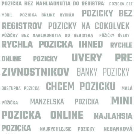
POZICKA BEZ NAHLIADNUTIA DO REGISTRA
POZICKA CEZ
POZICKY BEZ
POZICKA ONLINE RYCHLO
MOBIL
REGISTROV
POZICKY NA COKOLVEK
PÔŽIČKY BEZ NAHLIADNUTIA DO REGISTRA
PÔŽIČKY ÚVERY
RYCHLA POZICKA IHNED
RYCHLE
UVERY PRE
ONLINE POZICKY
ZIVNOSTNIKOV
BANKY POZICKY
CHCEM POZICKU
DOSTUPNA POZICKA
MALÁ
MINI
MANZELSKA POZICKA
PÔŽIČKA
POZICKA ONLINE
NAJLAHSIA
POZICKA
NEBANKOVÁ
NAJRYCHLEJSIE POZICKY