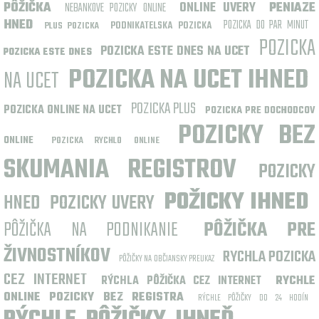
PÔŽIČKA
ONLINE UVERY
PENIAZE
NEBANKOVE POZICKY ONLINE
HNED
POZICKA DO PAR MINUT
PODNIKATELSKA POZICKA
PLUS POZICKA
POZICKA
POZICKA ESTE DNES NA UCET
POZICKA ESTE DNES
POZICKA NA UCET IHNED
NA UCET
POZICKA PLUS
POZICKA ONLINE NA UCET
POZICKA PRE DOCHODCOV
POZICKY BEZ
ONLINE
POZICKA RYCHLO ONLINE
SKUMANIA REGISTROV
POZICKY
POŽICKY IHNED
HNED
POZICKY UVERY
PÔŽIČKA NA PODNIKANIE
PÔŽIČKA PRE
ŽIVNOSTNÍKOV
RYCHLA POZICKA
PÔŽIČKY NA OBČIANSKY PREUKAZ
CEZ INTERNET
RÝCHLA PÔŽIČKA CEZ INTERNET
RYCHLE
ONLINE POZICKY BEZ REGISTRA
RÝCHLE PÔŽIČKY DO 24 HODÍN