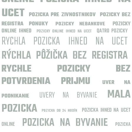
UCET
POZICKA PRE ZIVNOSTNIKOV
POZICKY BEZ
REGISTRA PONUKY
POZICKY
POZICKY NEBANKOVE
ONLINE IHNED
QATRO POZICKY
POZICKY ONLINE IHNED NA UCET
RYCHLA POZICKA IHNED NA UCET
RÝCHLA PÔŽIČKA BEZ REGISTRA
RYCHLE POZICKY BEZ
POTVRDENIA PRIJMU
UVER NA
MALA
UVERY NA BYVANIE
PODNIKANIE
POZICKA
POZICKA IHNED NA UCET
POZICKA DO 24 HODÍN
POZICKA NA BYVANIE
ONLINE
POZICKA