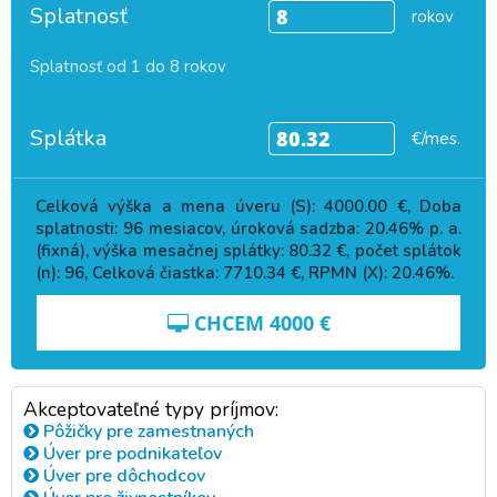
Splatnosť
rokov
Splatnosť od 1 do 8 rokov
Splátka
€/mes.
Celková výška a mena úveru (S):
4000.00
€, Doba
splatnosti:
96
mesiacov, úroková sadzba:
20.46
% p. a.
(fixná), výška mesačnej splátky:
80.32
€, počet splátok
(n):
96
, Celková čiastka:
7710.34
€, RPMN (X):
20.46
%.
CHCEM
4000
€
Akceptovateľné typy príjmov:
Pôžičky pre zamestnaných
Úver pre podnikateľov
Úver pre dôchodcov