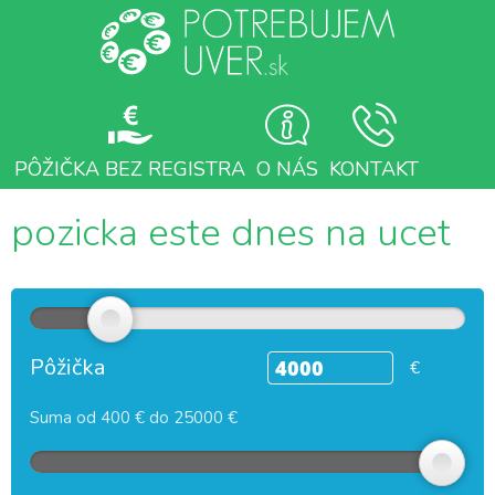
PÔŽIČKA BEZ REGISTRA
O NÁS
KONTAKT
pozicka este dnes na ucet
Pôžička
€
Suma od 400 € do 25000 €