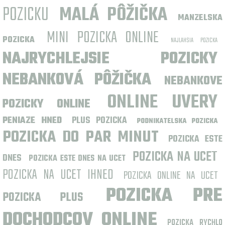
POZICKU
MALÁ PÔŽIČKA
MANZELSKA
MINI POZICKA ONLINE
POZICKA
NAJLAHSIA POZICKA
NAJRYCHLEJSIE POZICKY
NEBANKOVÁ PÔŽIČKA
NEBANKOVE
ONLINE UVERY
POZICKY ONLINE
PENIAZE HNED
PLUS POZICKA
PODNIKATELSKA POZICKA
POZICKA DO PAR MINUT
POZICKA ESTE
POZICKA NA UCET
DNES
POZICKA ESTE DNES NA UCET
POZICKA NA UCET IHNED
POZICKA ONLINE NA UCET
POZICKA PRE
POZICKA PLUS
DOCHODCOV ONLINE
POZICKA RYCHLO