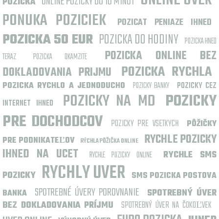
ONLINE UVER
ONLINE POZICKY DO 10 MINUT
POZICKA
PONUKA POZICIEK
POZICAT PENIAZE IHNED
POZICKA 50 EUR
POZICKA DO HODINY
POZICKA HNED
POZICKA ONLINE BEZ
TERAZ
POZICKA OKAMZITE
POZICKA RYCHLA
DOKLADOVANIA PRIJMU
POZICKA RYCHLO A JEDNODUCHO
POZICKY BANKY
POZICKY CEZ
POZICKY NA MD
POZICKY
INTERNET IHNED
PRE DOCHODCOV
POZICKY PRE VSETKYCH
PÔŽIČKY
RYCHLE POZICKY
PRE PODNIKATEĽOV
RÝCHLA PÔŽIČKA ONLINE
IHNED NA UCET
RYCHLE SMS
RYCHLE POZICKY ONLINE
RYCHLY UVER
POZICKY
SMS POZICKA POSTOVA
SPOTREBNÉ ÚVERY POROVNANIE
SPOTREBNÝ ÚVER
BANKA
BEZ DOKLADOVANIA PRÍJMU
SPOTREBNÝ ÚVER NA ČOKOĽVEK