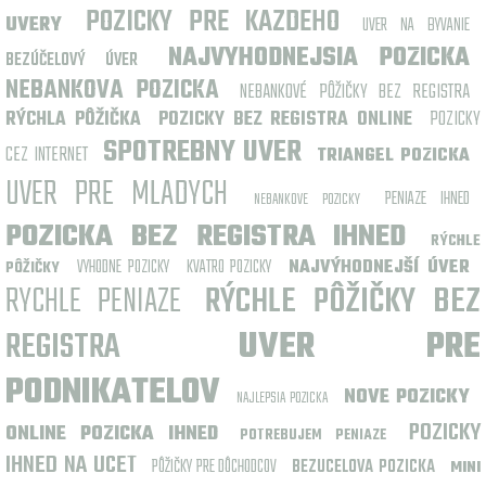
POZICKY PRE KAZDEHO
UVERY
UVER NA BYVANIE
NAJVYHODNEJSIA POZICKA
BEZÚČELOVÝ ÚVER
NEBANKOVA POZICKA
NEBANKOVÉ PÔŽIČKY BEZ REGISTRA
RÝCHLA PÔŽIČKA
POZICKY BEZ REGISTRA ONLINE
POZICKY
SPOTREBNY UVER
CEZ INTERNET
TRIANGEL POZICKA
UVER PRE MLADYCH
PENIAZE IHNED
NEBANKOVE POZICKY
POZICKA BEZ REGISTRA IHNED
RÝCHLE
VYHODNE POZICKY
KVATRO POZICKY
NAJVÝHODNEJŠÍ ÚVER
PÔŽIČKY
RYCHLE PENIAZE
RÝCHLE PÔŽIČKY BEZ
REGISTRA
UVER PRE
PODNIKATELOV
NOVE POZICKY
NAJLEPSIA POZICKA
POZICKY
ONLINE POZICKA IHNED
POTREBUJEM PENIAZE
IHNED NA UCET
PÔŽIČKY PRE DÔCHODCOV
BEZUCELOVA POZICKA
MINI