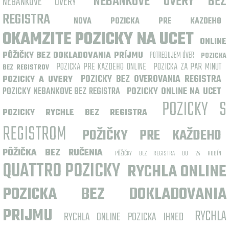
NEBANKOVÉ ÚVERY BEZ
NEBANKOVÉ ÚVERY
REGISTRA
NOVA POZICKA PRE KAZDEHO
OKAMZITE POZICKY NA UCET
ONLINE
PÔŽIČKY BEZ DOKLADOVANIA PRÍJMU
POTREBUJEM ÚVER
POZICKA
POZICKA PRE KAZDEHO ONLINE
POZICKA ZA PAR MINUT
BEZ REGISTROV
POZICKY BEZ OVEROVANIA REGISTRA
POZICKY A UVERY
POZICKY NEBANKOVE BEZ REGISTRA
POZICKY ONLINE NA UCET
POZICKY S
POZICKY RYCHLE BEZ REGISTRA
REGISTROM
POŽIČKY PRE KAŽDEHO
PÔŽIČKA BEZ RUČENIA
PÔŽIČKY BEZ REGISTRA DO 24 HODÍN
QUATTRO POZICKY
RYCHLA ONLINE
POZICKA BEZ DOKLADOVANIA
PRIJMU
RYCHLA
RYCHLA ONLINE POZICKA IHNED