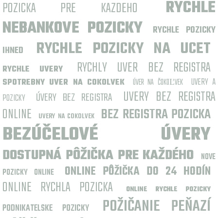
RYCHLE
POZICKA PRE KAZDEHO
NEBANKOVE POZICKY
RYCHLE POZICKY
RYCHLE POZICKY NA UCET
IHNED
RYCHLY UVER BEZ REGISTRA
RYCHLE UVERY
UVERY A
SPOTREBNY UVER NA COKOLVEK
ÚVER NA ČOKOĽVEK
UVERY BEZ REGISTRA
ÚVERY BEZ REGISTRA
POZICKY
ONLINE
BEZ REGISTRA POZICKA
UVERY NA COKOLVEK
BEZÚČELOVÉ ÚVERY
DOSTUPNÁ PÔŽIČKA PRE KAŽDÉHO
NOVE
ONLINE PÔŽIČKA DO 24 HODÍN
POZICKY ONLINE
ONLINE RYCHLA POZICKA
ONLINE RYCHLE POZICKY
POŽIČANIE PEŇAZÍ
PODNIKATELSKE POZICKY