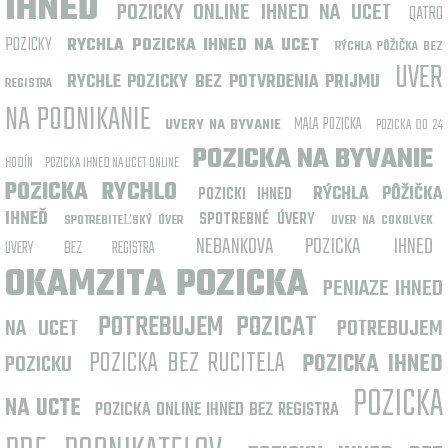
IHNED
POZICKY ONLINE IHNED NA UCET
QATRO
POZICKY
RYCHLA POZICKA IHNED NA UCET
RÝCHLA PÔŽIČKA BEZ
UVER
RYCHLE POZICKY BEZ POTVRDENIA PRIJMU
REGISTRA
NA PODNIKANIE
MALA POZICKA
UVERY NA BYVANIE
POZICKA DO 24
POZICKA NA BYVANIE
HODÍN
POZICKA IHNED NA UCET ONLINE
POZICKA RYCHLO
RÝCHLA PÔŽIČKA
POZICKI IHNED
IHNEĎ
SPOTREBNÉ ÚVERY
SPOTREBITEĽSKÝ ÚVER
UVER NA COKOLVEK
NEBANKOVA POZICKA IHNED
UVERY BEZ REGISTRA
OKAMZITA POZICKA
PENIAZE IHNED
POTREBUJEM POZICAT
NA UCET
POTREBUJEM
POZICKA BEZ RUCITELA
POZICKU
POZICKA IHNED
POZICKA
NA UCTE
POZICKA ONLINE IHNED BEZ REGISTRA