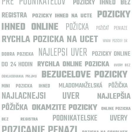
PRE PODNIKATELOV
POZICKY IHNED BEZ
POZICKY
REGISTRA
POZICKY IHNED NA UCTE
IHNED ONLINE
POŽICKA
POŽIČAŤ PENIAZE
RYCHLA POZICKA NA UCET
WWW POZICKY SK
NAJLEPSI UVER
POZICKY ONLINE
DOBRA POZICKA
DO 24 HODIN
RYCHLA ONLINE POZICKA
UVERY BEZ
BEZUCELOVE POZICKY
DOKLADOVANIA PRIJMU
MLADOMANŽELSKÁ PÔŽIČKA
MINI POZICKA IHNED
NAJLACNEJSI UVER
NAJLEPŠIA
PÔŽIČKA
OKAMZITE POZICKY
ONLINE POZICKA
PODNIKATELSKE UVERY
BEZ REGISTRA
POZICANIE PENAZI