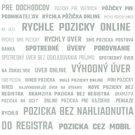
PRE DOCHODCOV
POZICKY PRE VSETKYCH
PÔŽIČKY PRE
PODNIKATEĽOV
RÝCHLA PÔŽIČKA ONLINE
RYCHLE POZICKY IHNED
RYCHLE POZICKY ONLINE
NA UCET
RYCHLY UVER
RYCHLE SMS POZICKY
SMS POZICKA POSTOVA
SPOTREBNÉ ÚVERY POROVNANIE
BANKA
SPOTREBNÝ ÚVER BEZ DOKLADOVANIA PRÍJMU
SPOTREBNÝ ÚVER
VÝHODNÝ ÚVER
UVER ONLINE
NA ČOKOĽVEK
MINI POZICKY
EURO POZICKA
IHNED POZICKA
MALE POZICKY ONLINE
IHNED
NOVE POZICKY BEZ
NAJVÝHODNEJŠÍ ÚVER NA BÝVANIE
REGISTRA
OKAMZITA POZICKA BEZ REGISTRA
OKAMZITA
ONLINE POZICKA PRE KAZDEHO
PENIAZE
POZICKA NA UCET
POZICKA BEZ NAHLIADNUTIA
RYCHLO
DO REGISTRA
POZICKA CEZ MOBIL