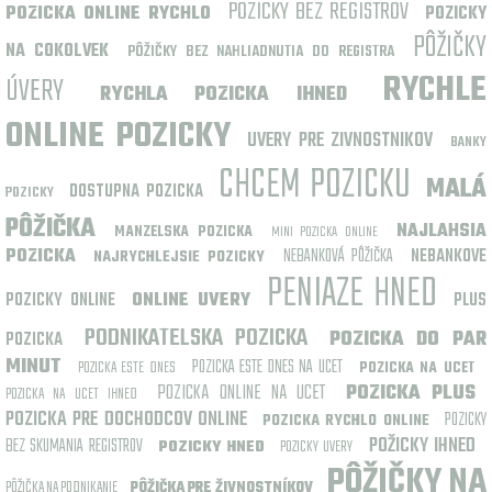
POZICKY BEZ REGISTROV
POZICKA ONLINE RYCHLO
POZICKY
PÔŽIČKY
NA COKOLVEK
PÔŽIČKY BEZ NAHLIADNUTIA DO REGISTRA
RYCHLE
ÚVERY
RYCHLA POZICKA IHNED
ONLINE POZICKY
UVERY PRE ZIVNOSTNIKOV
BANKY
CHCEM POZICKU
MALÁ
DOSTUPNA POZICKA
POZICKY
PÔŽIČKA
NAJLAHSIA
MANZELSKA POZICKA
MINI POZICKA ONLINE
POZICKA
NEBANKOVÁ PÔŽIČKA
NEBANKOVE
NAJRYCHLEJSIE POZICKY
PENIAZE HNED
POZICKY ONLINE
ONLINE UVERY
PLUS
PODNIKATELSKA POZICKA
POZICKA DO PAR
POZICKA
MINUT
POZICKA ESTE DNES NA UCET
POZICKA ESTE DNES
POZICKA NA UCET
POZICKA ONLINE NA UCET
POZICKA PLUS
POZICKA NA UCET IHNED
POZICKA PRE DOCHODCOV ONLINE
POZICKY
POZICKA RYCHLO ONLINE
POŽICKY IHNED
BEZ SKUMANIA REGISTROV
POZICKY HNED
POZICKY UVERY
PÔŽIČKY NA
PÔŽIČKA NA PODNIKANIE
PÔŽIČKA PRE ŽIVNOSTNÍKOV