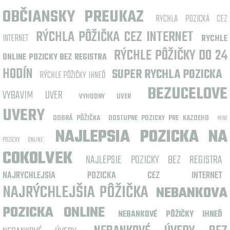
OBČIANSKY PREUKAZ
RYCHLA POZICKA CEZ
RÝCHLA PÔŽIČKA CEZ INTERNET
INTERNET
RYCHLE
RÝCHLE PÔŽIČKY DO 24
ONLINE POZICKY BEZ REGISTRA
HODÍN
SUPER RYCHLA POZICKA
RÝCHLE PÔŽIČKY IHNEĎ
BEZUCELOVE
VYBAVIM UVER
VYHODNY UVER
UVERY
DOBRÁ PÔŽIČKA
DOSTUPNE POZICKY PRE KAZDEHO
MINI
NAJLEPSIA POZICKA NA
POZICKY ONLINE
COKOLVEK
NAJLEPSIE POZICKY BEZ REGISTRA
NAJRYCHLEJSIA POZICKA CEZ INTERNET
NAJRÝCHLEJŠIA PÔŽIČKA
NEBANKOVA
POZICKA ONLINE
NEBANKOVÉ PÔŽIČKY IHNEĎ