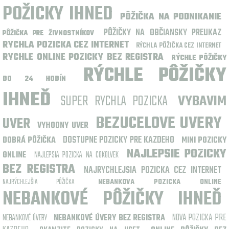
POŽICKY IHNED
PÔŽIČKA NA PODNIKANIE
PÔŽIČKY NA OBČIANSKY PREUKAZ
PÔŽIČKA PRE ŽIVNOSTNÍKOV
RYCHLA POZICKA CEZ INTERNET
RÝCHLA PÔŽIČKA CEZ INTERNET
RYCHLE ONLINE POZICKY BEZ REGISTRA
RÝCHLE PÔŽIČKY
RÝCHLE PÔŽIČKY
DO 24 HODÍN
IHNEĎ
SUPER RYCHLA POZICKA
VYBAVIM
BEZUCELOVE UVERY
UVER
VYHODNY UVER
DOSTUPNE POZICKY PRE KAZDEHO
DOBRÁ PÔŽIČKA
MINI POZICKY
NAJLEPSIE POZICKY
ONLINE
NAJLEPSIA POZICKA NA COKOLVEK
BEZ REGISTRA
NAJRYCHLEJSIA POZICKA CEZ INTERNET
NAJRÝCHLEJŠIA PÔŽIČKA
NEBANKOVA POZICKA ONLINE
NEBANKOVÉ PÔŽIČKY IHNEĎ
NOVA POZICKA PRE
NEBANKOVÉ ÚVERY
NEBANKOVÉ ÚVERY BEZ REGISTRA