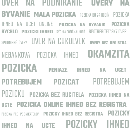
UVER NA PODNIKANIE
UVERY NA
BYVANIE
MALA POZICKA
POZICKA
POZICKA DO 24 HODÍN
IHNED NA UCET ONLINE
POZICKA
POZICKA NA BYVANIE
RYCHLO
SPOTREBITEĽSKÝ ÚVER
POZICKI IHNED
RÝCHLA PÔŽIČKA IHNEĎ
UVER NA COKOLVEK
SPOTREBNÉ ÚVERY
UVERY BEZ REGISTRA
OKAMZITA
NEBANKOVA POZICKA IHNED
POZICKA
PENIAZE IHNED NA UCET
POTREBUJEM
POTREBUJEM POZICAT
POZICKU
POZICKA BEZ RUCITELA
POZICKA IHNED NA
POZICKA ONLINE IHNED BEZ REGISTRA
UCTE
POZICKY
POZICKY IHNED BEZ REGISTRA
POZICKA PRE PODNIKATELOV
POZICKY IHNED
IHNED NA UCTE