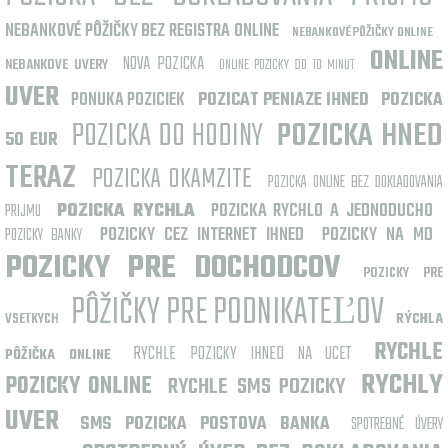
NEBANKOVÉ PÔŽIČKY BEZ REGISTRA ONLINE
NEBANKOVÉ PÔŽIČKY ONLINE
ONLINE
NOVA POZICKA
NEBANKOVE UVERY
ONLINE POZICKY DO 10 MINUT
UVER
PONUKA POZICIEK
POZICAT PENIAZE IHNED
POZICKA
POZICKA DO HODINY
POZICKA HNED
50 EUR
TERAZ
POZICKA OKAMZITE
POZICKA ONLINE BEZ DOKLADOVANIA
POZICKA RYCHLA
POZICKA RYCHLO A JEDNODUCHO
PRIJMU
POZICKY CEZ INTERNET IHNED
POZICKY NA MD
POZICKY BANKY
POZICKY PRE DOCHODCOV
POZICKY PRE
PÔŽIČKY PRE PODNIKATEĽOV
VSETKYCH
RÝCHLA
RYCHLE
RYCHLE POZICKY IHNED NA UCET
PÔŽIČKA ONLINE
RYCHLY
POZICKY ONLINE
RYCHLE SMS POZICKY
UVER
SMS POZICKA POSTOVA BANKA
SPOTREBNÉ ÚVERY