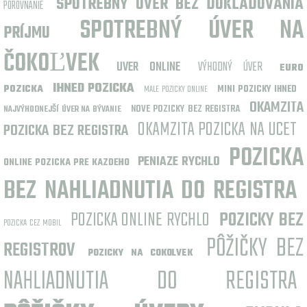
SPOTREBNÝ ÚVER BEZ DOKLADOVANIA
POROVNANIE
SPOTREBNÝ ÚVER NA
PRÍJMU
ČOKOĽVEK
UVER ONLINE
VÝHODNÝ ÚVER
EURO
IHNED POZICKA
POZICKA
MALE POZICKY ONLINE
MINI POZICKY IHNED
OKAMZITA
NOVE POZICKY BEZ REGISTRA
NAJVÝHODNEJŠÍ ÚVER NA BÝVANIE
OKAMZITA POZICKA NA UCET
POZICKA BEZ REGISTRA
POZICKA
PENIAZE RYCHLO
ONLINE POZICKA PRE KAZDEHO
BEZ NAHLIADNUTIA DO REGISTRA
POZICKA ONLINE RYCHLO
POZICKY BEZ
POZICKA CEZ MOBIL
PÔŽIČKY BEZ
REGISTROV
POZICKY NA COKOLVEK
NAHLIADNUTIA DO REGISTRA