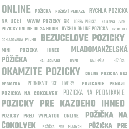
ONLINE
RYCHLA POZICKA
POŽICKA
POŽIČAŤ PENIAZE
NA UCET
WWW POZICKY SK
DOBRA POZICKA
NAJLEPSI UVER
RYCHLA ONLINE POZICKA
POZICKY ONLINE DO 24 HODIN
UVERY BEZ
BEZUCELOVE POZICKY
DOKLADOVANIA PRIJMU
MLADOMANŽELSKÁ
MINI POZICKA IHNED
PÔŽIČKA
NAJLEPŠIA PÔŽIČKA
NAJLACNEJSI UVER
OKAMZITE POZICKY
ONLINE POZICKA BEZ
PODNIKATELSKE UVERY
POZICANIE PENAZI
REGISTRA
POZICKA NA PODNIKANIE
POZICKA NA COKOLVEK
POZICKY PRE KAZDEHO IHNED
POŽIČKA NA
POZICKY PRED VYPLATOU ONLINE
ČOKOLVEK
PÔŽIČKA PRE
PÔŽIČKA PRE MLADÝCH