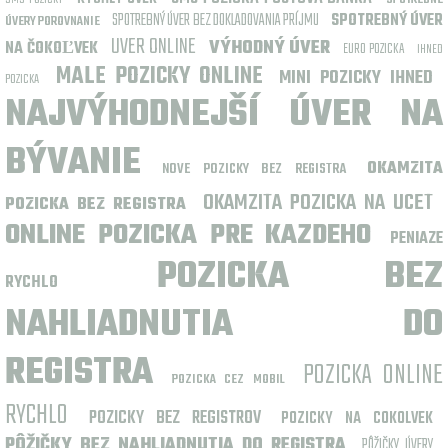
SPOTREBNÝ ÚVER BEZ DOKLADOVANIA PRÍJMU
SPOTREBNÝ ÚVER
ÚVERY POROVNANIE
UVER ONLINE
VÝHODNÝ ÚVER
NA ČOKOĽVEK
EURO POZICKA
IHNED
MALE POZICKY ONLINE
MINI POZICKY IHNED
POZICKA
NAJVÝHODNEJŠÍ ÚVER NA
BÝVANIE
OKAMZITA
NOVE POZICKY BEZ REGISTRA
OKAMZITA POZICKA NA UCET
POZICKA BEZ REGISTRA
ONLINE POZICKA PRE KAZDEHO
PENIAZE
POZICKA BEZ
RYCHLO
NAHLIADNUTIA DO
REGISTRA
POZICKA ONLINE
POZICKA CEZ MOBIL
RYCHLO
POZICKY BEZ REGISTROV
POZICKY NA COKOLVEK
PÔŽIČKY BEZ NAHLIADNUTIA DO REGISTRA
PÔŽIČKY ÚVERY