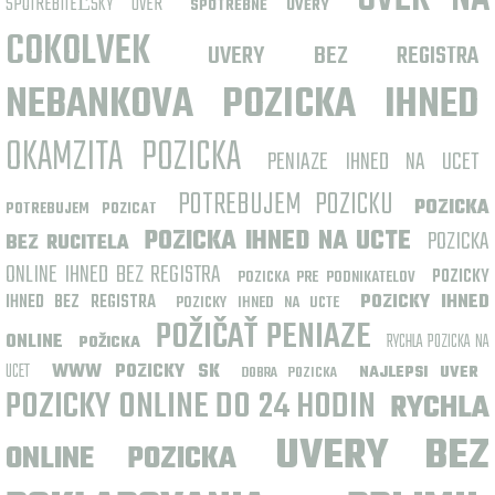
SPOTREBITEĽSKÝ ÚVER
SPOTREBNÉ ÚVERY
COKOLVEK
UVERY BEZ REGISTRA
NEBANKOVA POZICKA IHNED
OKAMZITA POZICKA
PENIAZE IHNED NA UCET
POTREBUJEM POZICKU
POZICKA
POTREBUJEM POZICAT
POZICKA IHNED NA UCTE
POZICKA
BEZ RUCITELA
ONLINE IHNED BEZ REGISTRA
POZICKY
POZICKA PRE PODNIKATELOV
IHNED BEZ REGISTRA
POZICKY IHNED
POZICKY IHNED NA UCTE
POŽIČAŤ PENIAZE
ONLINE
RYCHLA POZICKA NA
POŽICKA
UCET
WWW POZICKY SK
NAJLEPSI UVER
DOBRA POZICKA
POZICKY ONLINE DO 24 HODIN
RYCHLA
UVERY BEZ
ONLINE POZICKA