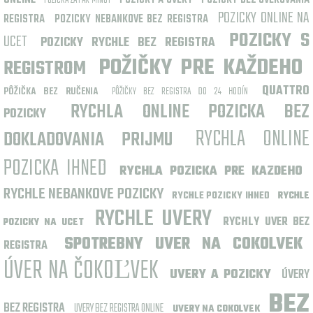
ONLINE
POZICKY A UVERY
POZICKY BEZ OVEROVANIA
POZICKA ZA PAR MINUT
POZICKY ONLINE NA
REGISTRA
POZICKY NEBANKOVE BEZ REGISTRA
POZICKY S
UCET
POZICKY RYCHLE BEZ REGISTRA
POŽIČKY PRE KAŽDEHO
REGISTROM
QUATTRO
PÔŽIČKA BEZ RUČENIA
PÔŽIČKY BEZ REGISTRA DO 24 HODÍN
RYCHLA ONLINE POZICKA BEZ
POZICKY
RYCHLA ONLINE
DOKLADOVANIA PRIJMU
POZICKA IHNED
RYCHLA POZICKA PRE KAZDEHO
RYCHLE NEBANKOVE POZICKY
RYCHLE POZICKY IHNED
RYCHLE
RYCHLE UVERY
RYCHLY UVER BEZ
POZICKY NA UCET
SPOTREBNY UVER NA COKOLVEK
REGISTRA
ÚVER NA ČOKOĽVEK
UVERY A POZICKY
ÚVERY
BEZ
BEZ REGISTRA
UVERY BEZ REGISTRA ONLINE
UVERY NA COKOLVEK