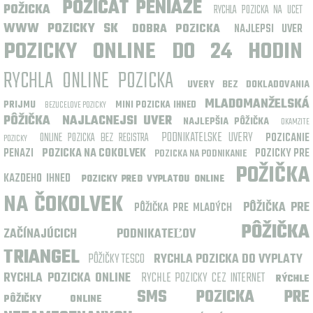
POŽIČAŤ PENIAZE
POŽICKA
RYCHLA POZICKA NA UCET
WWW POZICKY SK
DOBRA POZICKA
NAJLEPSI UVER
POZICKY ONLINE DO 24 HODIN
RYCHLA ONLINE POZICKA
UVERY BEZ DOKLADOVANIA
MLADOMANŽELSKÁ
PRIJMU
BEZUCELOVE POZICKY
MINI POZICKA IHNED
PÔŽIČKA
NAJLACNEJSI UVER
NAJLEPŠIA PÔŽIČKA
OKAMZITE
PODNIKATELSKE UVERY
ONLINE POZICKA BEZ REGISTRA
POZICANIE
POZICKY
PENAZI
POZICKA NA COKOLVEK
POZICKY PRE
POZICKA NA PODNIKANIE
POŽIČKA
KAZDEHO IHNED
POZICKY PRED VYPLATOU ONLINE
NA ČOKOLVEK
PÔŽIČKA PRE
PÔŽIČKA PRE MLADÝCH
PÔŽIČKA
ZAČÍNAJÚCICH PODNIKATEĽOV
TRIANGEL
PÔŽIČKY TESCO
RYCHLA POZICKA DO VYPLATY
RYCHLA POZICKA ONLINE
RYCHLE POZICKY CEZ INTERNET
RÝCHLE
SMS POZICKA PRE
PÔŽIČKY ONLINE