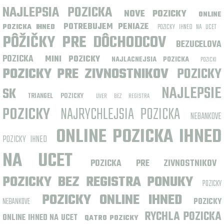
NAJLEPSIA POZICKA
NOVE POZICKY
ONLINE
POTREBUJEM PENIAZE
POZICKA IHNED
POZICKY IHNED NA UCET
PÔŽIČKY PRE DÔCHODCOV
BEZUCELOVA
POZICKA
MINI POZICKY
NAJLACNEJSIA POZICKA
POZICKI
POZICKY PRE ZIVNOSTNIKOV
POZICKY
NAJLEPSIE
SK
TRIANGEL POZICKY
UVER BEZ REGISTRA
POZICKY
NAJRYCHLEJSIA POZICKA
NEBANKOVE
ONLINE POZICKA IHNED
POZICKY IHNED
NA UCET
POZICKA PRE ZIVNOSTNIKOV
POZICKY BEZ REGISTRA PONUKY
POZICKY
POZICKY ONLINE IHNED
NEBANKOVE
POZICKY
RYCHLA POZICKA
ONLINE IHNED NA UCET
QATRO POZICKY