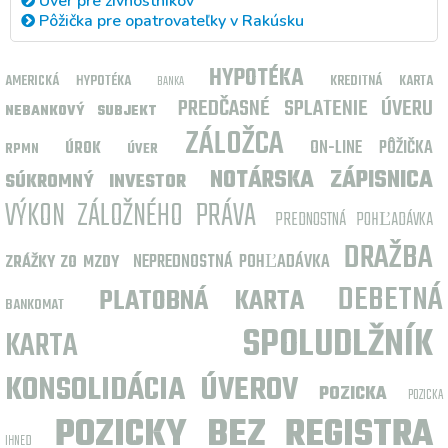
Úver pre živnostníkov
Pôžička pre opatrovateľky v Rakúsku
HYPOTÉKA
AMERICKÁ HYPOTÉKA
KREDITNÁ KARTA
BANKA
PREDČASNÉ SPLATENIE ÚVERU
NEBANKOVÝ SUBJEKT
ZÁLOŽCA
ON-LINE PÔŽIČKA
ÚROK
ÚVER
RPMN
NOTÁRSKA ZÁPISNICA
SÚKROMNÝ INVESTOR
VÝKON ZÁLOŽNÉHO PRÁVA
PREDNOSTNÁ POHĽADÁVKA
DRAŽBA
NEPREDNOSTNÁ POHĽADÁVKA
ZRÁŽKY ZO MZDY
DEBETNÁ
PLATOBNÁ KARTA
BANKOMAT
SPOLUDLŽNÍK
KARTA
KONSOLIDÁCIA ÚVEROV
POZICKA
POZICKA
POZICKY BEZ REGISTRA
IHNED