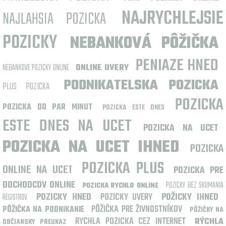
NAJRYCHLEJSIE
NAJLAHSIA POZICKA
POZICKY
NEBANKOVÁ PÔŽIČKA
PENIAZE HNED
NEBANKOVE POZICKY ONLINE
ONLINE UVERY
PODNIKATELSKA POZICKA
PLUS POZICKA
POZICKA
POZICKA DO PAR MINUT
POZICKA ESTE DNES
ESTE DNES NA UCET
POZICKA NA UCET
POZICKA NA UCET IHNED
POZICKA
POZICKA PLUS
ONLINE NA UCET
POZICKA PRE
DOCHODCOV ONLINE
POZICKY BEZ SKUMANIA
POZICKA RYCHLO ONLINE
POZICKY HNED
POZICKY UVERY
POŽICKY IHNED
REGISTROV
PÔŽIČKA PRE ŽIVNOSTNÍKOV
PÔŽIČKA NA PODNIKANIE
PÔŽIČKY NA
RYCHLA POZICKA CEZ INTERNET
RÝCHLA
OBČIANSKY PREUKAZ