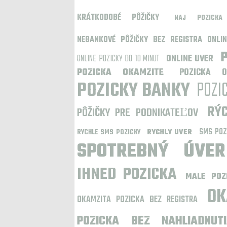
KRÁTKODOBÉ PÔŽIČKY
NAJ POZICKA
NEBANKOVÉ PÔŽIČKY BEZ REGISTRA ONLIN
ONLINE POZICKY DO 10 MINUT
ONLINE UVER
POZICKA OKAMZITE
POZICKA O
POZICKY BANKY
POZI
RÝC
PÔŽIČKY PRE PODNIKATEĽOV
SMS POZ
RYCHLY UVER
RYCHLE SMS POZICKY
SPOTREBNÝ ÚVE
IHNED POZICKA
MALE POZ
OK
OKAMZITA POZICKA BEZ REGISTRA
POZICKA BEZ NAHLIADNUT