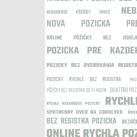
NEB
NEBANKOVÉ PÔŽIČKY IHNEĎ
NOVA POZICKA PR
ONLINE PÔŽIČKY BEZ DOKLA
POZICKA PRE KAZDE
POZICKY BEZ OVEROVANIA REGIST
POZICKY RYCHLE BEZ REGISTRA
PO
QUATTRO POZ
PÔŽIČKY BEZ REGISTRA DO 24 HODÍN
RYCHL
RYCHLE NEBANKOVE POZICKY
SPOTREBNY UVER NA COKOLVEK
ÚVE
BEZ REGISTRA POZICKA
BEZÚČ
ONLINE RYCHLA PO