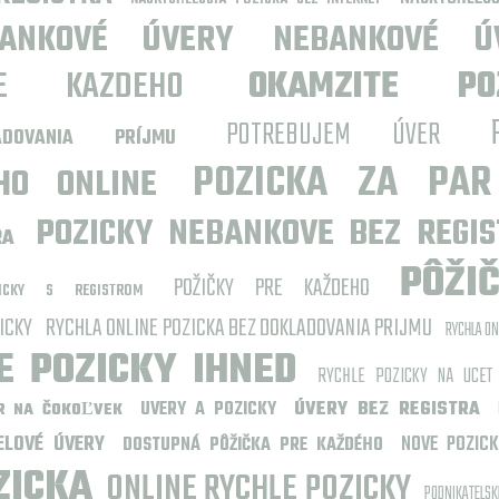
ANKOVÉ ÚVERY
NEBANKOVÉ Ú
E KAZDEHO
OKAMZITE P
POTREBUJEM ÚVER
DOVANIA PRÍJMU
POZICKA ZA PAR
HO ONLINE
POZICKY NEBANKOVE BEZ REGIS
RA
PÔŽI
POŽIČKY PRE KAŽDEHO
ZICKY S REGISTROM
ICKY
RYCHLA ONLINE POZICKA BEZ DOKLADOVANIA PRIJMU
RYCHLA ON
E POZICKY IHNED
RYCHLE POZICKY NA UCET
UVERY A POZICKY
ÚVERY BEZ REGISTRA
R NA ČOKOĽVEK
ELOVÉ ÚVERY
NOVE POZICK
DOSTUPNÁ PÔŽIČKA PRE KAŽDÉHO
ZICKA
ONLINE RYCHLE POZICKY
PODNIKATELSK