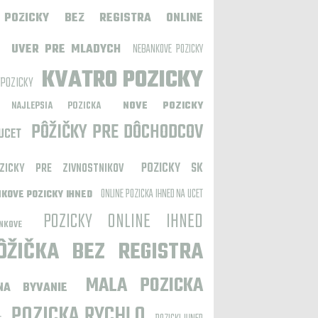
POZICKY BEZ REGISTRA ONLINE
UVER PRE MLADYCH
NEBANKOVE POZICKY
KVATRO POZICKY
POZICKY
NAJLEPSIA POZICKA
NOVE POZICKY
PÔŽIČKY PRE DÔCHODCOV
 UCET
POZICKY SK
ZICKY PRE ZIVNOSTNIKOV
ONLINE POZICKA IHNED NA UCET
KOVE POZICKY IHNED
POZICKY ONLINE IHNED
NKOVE
ÔŽIČKA BEZ REGISTRA
MALA POZICKA
NA BYVANIE
POZICKA RYCHLO