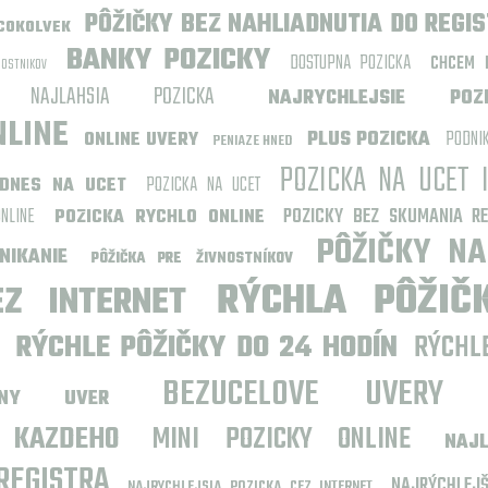
PÔŽIČKY BEZ NAHLIADNUTIA DO REGI
 COKOLVEK
BANKY POZICKY
DOSTUPNA POZICKA
CHCEM 
NOSTNIKOV
NAJLAHSIA POZICKA
NAJRYCHLEJSIE POZI
NLINE
PLUS POZICKA
PODNI
ONLINE UVERY
PENIAZE HNED
POZICKA NA UCET 
POZICKA NA UCET
 DNES NA UCET
NLINE
POZICKY BEZ SKUMANIA RE
POZICKA RYCHLO ONLINE
PÔŽIČKY N
NIKANIE
PÔŽIČKA PRE ŽIVNOSTNÍKOV
RÝCHLA PÔŽIČ
Z INTERNET
RÝCHLE PÔŽIČKY DO 24 HODÍN
RÝCHL
BEZUCELOVE UVERY
DNY UVER
 KAZDEHO
MINI POZICKY ONLINE
NAJ
REGISTRA
NAJRÝCHLEJŠ
NAJRYCHLEJSIA POZICKA CEZ INTERNET